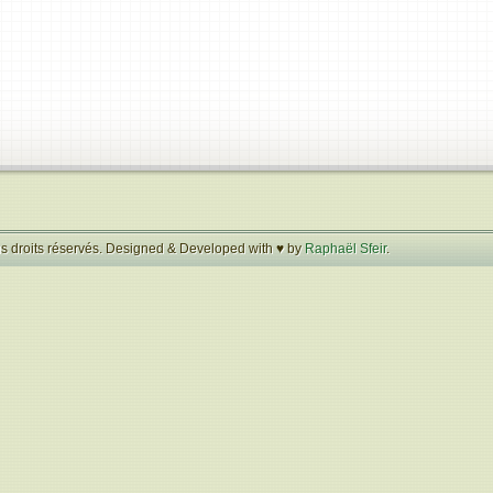
s droits réservés. Designed & Developed with ♥ by
Raphaël Sfeir
.